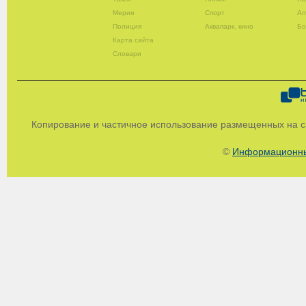
Мерия
Спорт
Ап
Полиция
Аквапарк, кино
Бо
Карта сайта
Словари
Копирование и частичное использование размещенных на с
©
Информационны