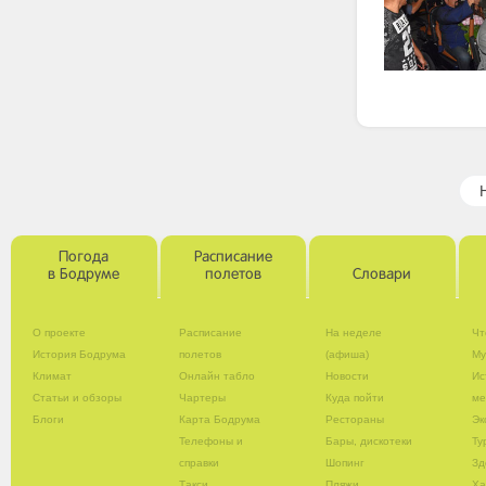
Погода
Расписание
в Бодруме
полетов
Словари
О проекте
Расписание
На неделе
Чт
История Бодрума
полетов
(афиша)
Му
Климат
Онлайн табло
Новости
Ис
Статьи и обзоры
Чартеры
Куда пойти
ме
Блоги
Карта Бодрума
Рестораны
Эк
Телефоны и
Бары, дискотеки
Ту
справки
Шопинг
Зд
Такси
Пляжи
Х