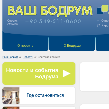
+90
549
511
0600
Сервис
Отпр
•
•
•
служба
Курс
О проекте
О Бодруме
»
»
Ваш Бодрум
Новости
Светская хроника
Новости и события
Бодрума
Где остановиться