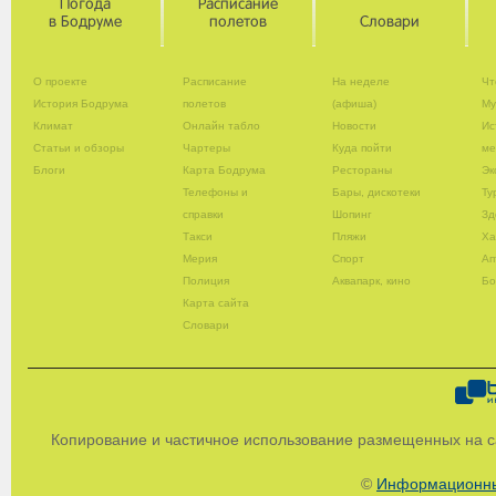
Погода
Расписание
в Бодруме
полетов
Словари
О проекте
Расписание
На неделе
Чт
История Бодрума
полетов
(афиша)
Му
Климат
Онлайн табло
Новости
Ис
Статьи и обзоры
Чартеры
Куда пойти
ме
Блоги
Карта Бодрума
Рестораны
Эк
Телефоны и
Бары, дискотеки
Ту
справки
Шопинг
Зд
Такси
Пляжи
Х
Мерия
Спорт
Ап
Полиция
Аквапарк, кино
Бо
Карта сайта
Словари
Копирование и частичное использование размещенных на с
©
Информационны