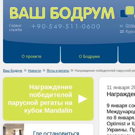
+90
549
511
0600
Сервис
Отпр
•
•
•
служба
Курс
О проекте
О Бодруме
»
»
»
Ваш Бодрум
Новости
Яхты и регаты
Награждение победителей парусной рег
Награждение
11 января 2
Награжден
победителей
парусной регаты на
9 января с
кубок Mandalin
Международ
по 8 январ
Optimist и 
Украины. П
Где остановиться